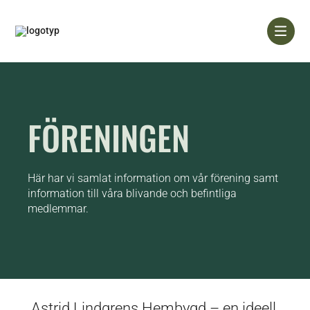
Skip
to
content
FÖRENINGEN
Här har vi samlat information om vår förening samt
information till våra blivande och befintliga
medlemmar.
Astrid Lindgrens Hembygd – en ideell