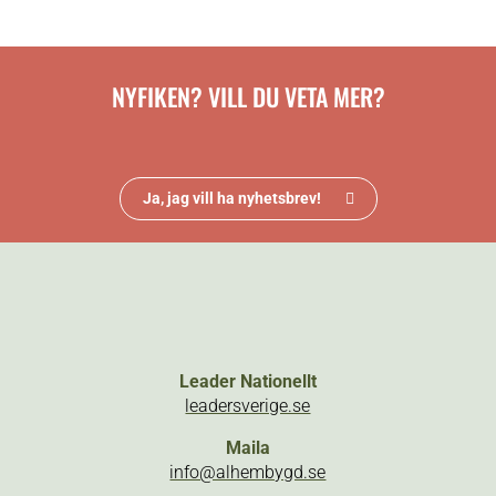
NYFIKEN? VILL DU VETA MER?
Ja, jag vill ha nyhetsbrev!
Leader Nationellt
leadersverige.se
Maila
info@alhembygd.se