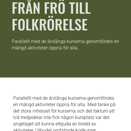
FRÅN FRÖ TILL
FOLKRÖRELSE
Parallellt med de årslånga kurserna genomfördes en
mängd aktiviteter öppna för alla.
Parallellt med de årslånga kurserna genomfördes
en mängd aktiviteter öppna för alla. Med tanke på
det stora intresset för kurserna och det faktum att
två tredjedelar inte fick någon kursplats var det
angeläget att kunna erbjuda en bredd av
aktiviteter. Utbudet omfattade kortkurser,