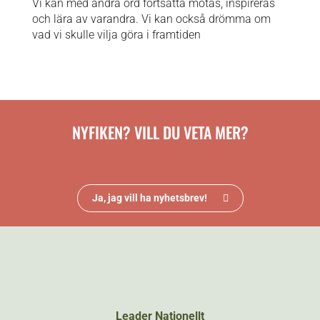
Vi kan med andra ord fortsätta mötas, inspireras
och lära av varandra. Vi kan också drömma om
vad vi skulle vilja göra i framtiden
NYFIKEN? VILL DU VETA MER?
Ja, jag vill ha nyhetsbrev!
Leader Nationellt