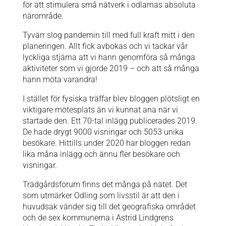
för att stimulera små nätverk i odlarnas absoluta
närområde.
Tyvärr slog pandemin till med full kraft mitt i den
planeringen. Allt fick avbokas och vi tackar vår
lyckliga stjärna att vi hann genomföra så många
aktiviteter som vi gjorde 2019 – och att så många
hann möta varandra!
I stället för fysiska träffar blev bloggen plötsligt en
viktigare mötesplats än vi kunnat ana när vi
startade den. Ett 70-tal inlägg publicerades 2019.
De hade drygt 9000 visningar och 5053 unika
besökare. Hittills under 2020 har bloggen redan
lika måna inlägg och ännu fler besökare och
visningar.
Trädgårdsforum finns det många på nätet. Det
som utmärker Odling som livsstil är att den i
huvudsak vänder sig till det geografiska området
och de sex kommunerna i Astrid Lindgrens