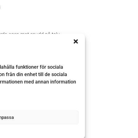
i
skörda egen mat snudd på tolv
t
r
ahålla funktioner för sociala
a
 från din enhet till de sociala
r
formationen med annan information
r.
npassa
026.