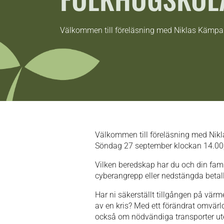
Välkommen till föreläsning med Niklas Kämpa
Välkommen till föreläsning med Nik
Söndag 27 september klockan 14.00,
Vilken beredskap har du och din famil
cyberangrepp eller nedstängda betal
Har ni säkerställt tillgången på vär
av en kris? Med ett förändrat omvärld
också om nödvändiga transporter uteb