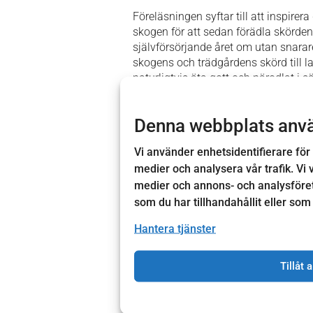
Föreläsningen syftar till att inspirer
skogen för att sedan förädla skörden 
självförsörjande året om utan snarare
skogens och trädgårdens skörd till l
naturligtvis äta gott och närodlat i 
månader om året. Åtminstone i de sö
Att möta en krisande vardag behöver i
Denna webbplats anv
handla om strömavbrott, väder, vatten
störa samhällets funktion. Föreläsn
Vi använder enhetsidentifierare för 
och locka odlingsintresset oavsett o
medier och analysera vår trafik. Vi 
areal, utsäde, gödsel, jordförbättrin
medier och annons- och analysföre
att öka skörden och samtidigt säkers
som du har tillhandahållit eller som
Niklas Kämpargård är föreläsare och 
Hantera tjänster
Sjuksköterska i grunden med ett lång
Numera författare och föreläsare me
Tillåt a
utbildningar och övningsdagar och t
Föreläsningen genomförs i samarbe