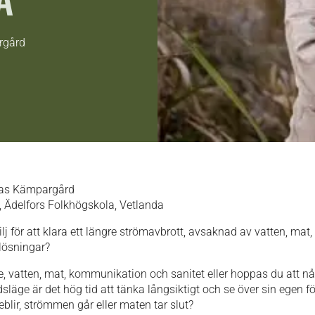
rgård
las Kämpargård
 Ädelfors Folkhögskola, Vetlanda
j för att klara ett längre strömavbrott, avsaknad av vatten, mat,
lösningar?
me, vatten, mat, kommunikation och sanitet eller hoppas du att n
släge är det hög tid att tänka långsiktigt och se över sin egen f
lir, strömmen går eller maten tar slut?