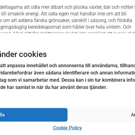
a deltagarna att odla mer ätbart och plocka växter, bär och nötter 
till smakrik energi. Att odla egen mat handlar inte om att bli
 om att addera färska grönsaker, särskilt i säsong, och förädla
agringsduglig beredskapsmat som håller över hela vintern. Och
säsong. Med rätt förutsättningar är det inte omöjligt att kunna 
dra delarna av landet.
nte innebära krig eller konflikt utan kan lika gärna (mer troligt)
änder cookies
störningar eller digitala påverkansoperationer som syftar till at
ingen fokuserar på att bygga en grundläggande beredskapskultu
att anpassa innehållet och annonserna till användarna, tillhand
m man bor i lägenhet, i hus eller på en gård. Genom att diskuter
vidarebefordrar även sådana identifierare och annan information
g och växelbruk ges möjlighet att utveckla goda förutsättningar fö
tag som vi samarbetar med. Dessa kan i sin tur kombinera in
tälla vardagen när samhället inte fungerar som vanligt.
 de har samlat in när du har använt deras tjänster.
utbildare inom krisberedskap, odling och självhushållning.
t förflutet inom ambulanssjukvården och internationella insatse
d syfte att stärka Sveriges beredskap. Genomför workshops,
lla
A
ryggar verksamheter framgent.
te med Vetlanda kommun och är en del av beredskapsveckan 2
Cookie Policy