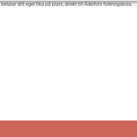
talar ditt eget fika på plats, direkt till Ädelfors folkhögskola.