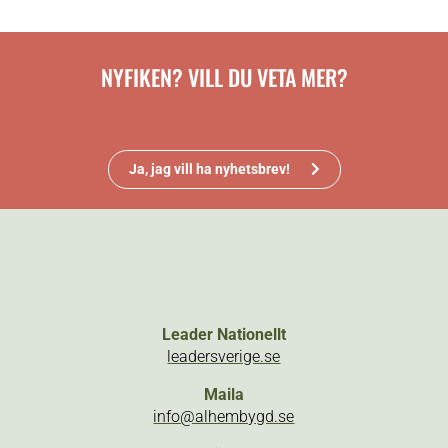
NYFIKEN? VILL DU VETA MER?
Ja, jag vill ha nyhetsbrev!
Leader Nationellt
leadersverige.se
Maila
info@alhembygd.se