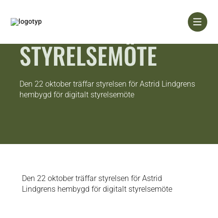
Skip
to
content
STYRELSEMÖTE
Den 22 oktober träffar styrelsen för Astrid Lindgrens
hembygd för digitalt styrelsemöte
Den 22 oktober träffar styrelsen för Astrid
Lindgrens hembygd för digitalt styrelsemöte