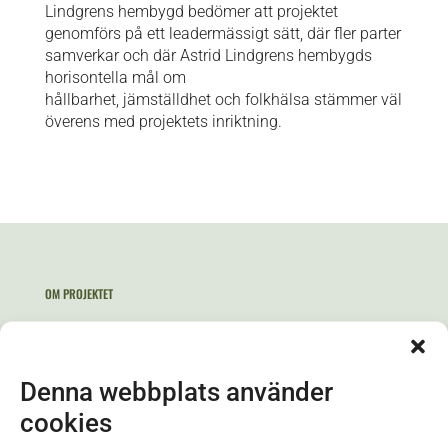
Lindgrens hembygd bedömer att projektet
genomförs på ett leadermässigt sätt, där fler parter
samverkar och där Astrid Lindgrens hembygds
horisontella mål om
hållbarhet, jämställdhet och folkhälsa stämmer väl
överens med projektets inriktning.
OM PROJEKTET
Projektperiod
Projekttid här
Denna webbplats använder
Projektägare
cookies
Projektägare här