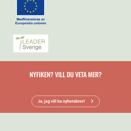
NYFIKEN? VILL DU VETA MER?
Ja, jag vill ha nyhetsbrev!