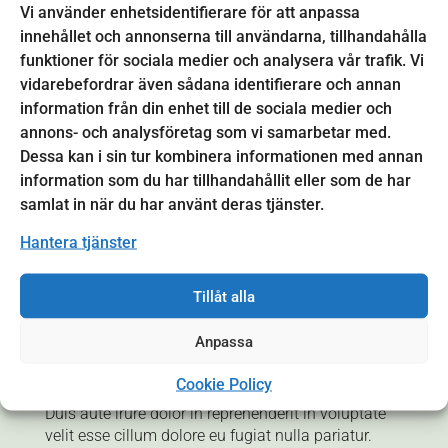
Vi använder enhetsidentifierare för att anpassa
Projektledare
innehållet och annonserna till användarna, tillhandahålla
Namn Namnsson
Telefonnummer
funktioner för sociala medier och analysera vår trafik. Vi
E-postadress
vidarebefordrar även sådana identifierare och annan
information från din enhet till de sociala medier och
Webb och sociala medier
annons- och analysföretag som vi samarbetar med.
Facebook
Dessa kan i sin tur kombinera informationen med annan
Webbplats
information som du har tillhandahållit eller som de har
Youtube
samlat in när du har använt deras tjänster.
Hantera tjänster
OM PROJEKTET
Tillåt alla
Lorem ipsum dolor sit amet, consectetur
adipiscing elit, sed do eiusmod tempor incididunt
Anpassa
ut labore et dolore magna aliqua. Ut enim ad
minim veniam, quis nostrud exercitation ullamco
Cookie Policy
laboris nisi ut aliquip ex ea commodo consequat.
Duis aute irure dolor in reprehenderit in voluptate
velit esse cillum dolore eu fugiat nulla pariatur.