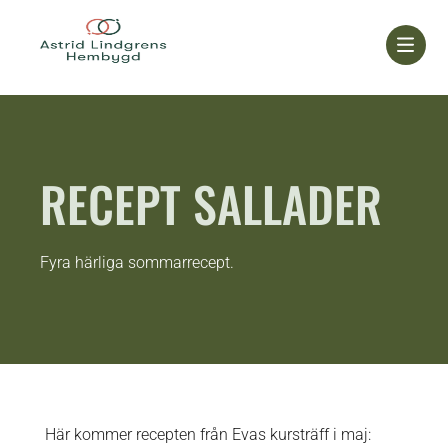
Skip
to
content
RECEPT SALLADER
Fyra härliga sommarrecept.
Här kommer recepten från Evas kursträff i maj: