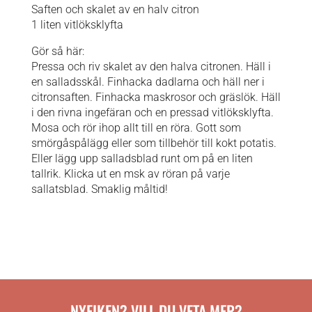
Saften och skalet av en halv citron
1 liten vitlöksklyfta
Gör så här:
Pressa och riv skalet av den halva citronen. Häll i
en salladsskål. Finhacka dadlarna och häll ner i
citronsaften. Finhacka maskrosor och gräslök. Häll
i den rivna ingefäran och en pressad vitlöksklyfta.
Mosa och rör ihop allt till en röra. Gott som
smörgåspålägg eller som tillbehör till kokt potatis.
Eller lägg upp salladsblad runt om på en liten
tallrik. Klicka ut en msk av röran på varje
sallatsblad. Smaklig måltid!
NYFIKEN? VILL DU VETA MER?