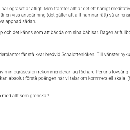
är ogräset är ätligt. Men framför allt är det ett härligt meditativ
bär en viss anspänning (det gäller att allt hamnar rätt) så är ren
avslappnad sådan.
lipp och det känns som att bädda om sina bäbisar. Dagen är fullb
derplantor får stå kvar bredvid Schalottenlöken. Till vänster ny
d av min ogräseufori rekommenderar jag Richard Perkins lovsång t
ag kan absolut förstå poängen när vi talar om kommersiell skala: (
o med allt som grönskar!