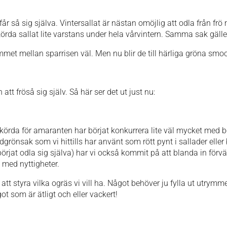
får så sig själva. Vintersallat är nästan omöjlig att odla från f
örda sallat lite varstans under hela vårvintern. Samma sak gäller
met mellan sparrisen väl. Men nu blir de till härliga gröna smooth
att fröså sig själv. Så här ser det ut just nu:
a/skörda för amaranten har börjat konkurrera lite väl mycket me
grönsak som vi hittills har använt som rött pynt i sallader eller
jat odla sig själva) har vi också kommit på att blanda in förvälld
e med nyttigheter.
så att styra vilka ogräs vi vill ha. Något behöver ju fylla ut utrym
ot som är ätligt och eller vackert!