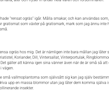
ag hade ”rensat ogräs” igår. Målla smakar, och kan användas som, 
t är gratismat som växter på gratismark, mark som jag ännu inte hu
 små.
nsa ogräs hos mig. Det är nämligen inte bara mållan jag låter 
atistel, Koriander, Dill, Vintersallat, Vinterportulak, Ringblommor
. Det gäller att känna igen sina vänner även när de är små så att 
r i vägen.
e små vallmoplantorna som självsått sig kan jag själv bestämma 
t driva upp en massa blommor utan jag låter dem komma själva is
linerande insekter.