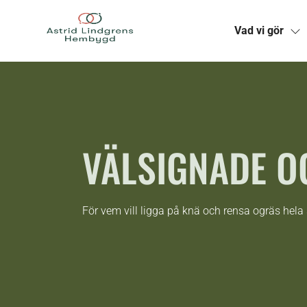
Vad vi gör
Skip
to
content
VÄLSIGNADE O
För vem vill ligga på knä och rensa ogräs he