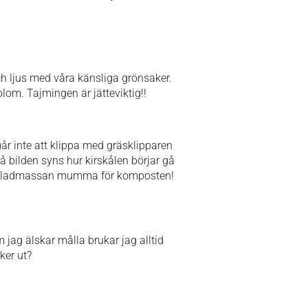
ch ljus med våra känsliga grönsaker.
blom. Tajmingen är jätteviktig!!
år inte att klippa med gräsklipparen
På bilden syns hur kirskålen börjar gå
ot är bladmassan mumma för komposten!
m jag älskar målla brukar jag alltid
ker ut?