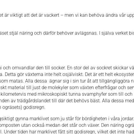
t är viktigt att det är vackert – men vi kan behöva ändra vår up
et stjäl näring och därför behöver avlägsnas. I själva verket bidr
i och omvandlar den till socker. En stor del av sockret skickar v
Detta gör växterna inte helt osjälviskt. Det är ett helt ekosys
som matas. Alla dessa ägnar sig i sin tur åt att tillgängliggö
kt material till just de molekyler som växten efterfrågar och ser
 kilometervis med mikroskopiskt tunna svamphyfer som till och me
den av trädgårdslandet till där det behövs bäst. Alla dessa me
 ogräsets) godisregn.
ngsiktigt gynna marklivet som ju står för bördigheten i våra jordar
omposten utan också medan det står och växer. Den näring ogräset 
 Under tiden har marklivet fått sitt godisregn, vilket det inte had