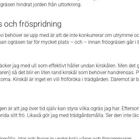
räsen hindrat jorden från uttorkning.
 och fröspridning
et vi behöver se upp med är att de inte konkurrerar om utrymme o
nnan ogräsen tar för mycket plats – och – innan fröogräsen går i 
äcker jag med ull som effektivt håller undan kirskålen. Men det g
pparen) så det blir en liten rand kirskål som behöver handrensas. 
lantorna. Kirskål är inget en vill fröföröka i trädgården. Därem
n är att jag över tid själv kan styra vilka ogräs jag har. Efterso
rida sitt frö. Likaså gör jag med trädgårdsmålla. Ser den inte läc
målla, äter och fryser in under hela våren och försommaren.