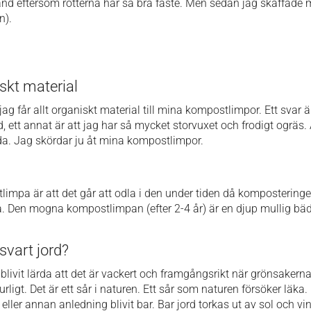
 hand eftersom rötterna har så bra fäste. Men sedan jag skaffade
n).
kt material
 får allt organiskt material till mina kompostlimpor. Ett svar är a
, ett annat är att jag har så mycket storvuxet och frodigt ogräs.
örda. Jag skördar ju åt mina kompostlimpor.
limpa är att det går att odla i den under tiden då komposteringe
 Den mogna kompostlimpan (efter 2-4 år) är en djup mullig bäd
svart jord?
ar blivit lärda att det är vackert och framgångsrikt när grönsaker
urligt. Det är ett sår i naturen. Ett sår som naturen försöker läka.
 eller annan anledning blivit bar. Bar jord torkas ut av sol och v