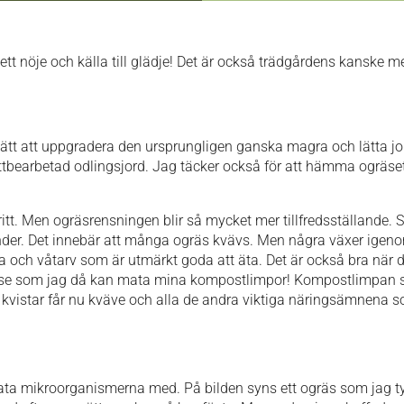
tt nöje och källa till glädje! Det är också trädgårdens kanske m
tt att uppgradera den ursprungligen ganska magra och lätta jorde
ättbearbetad odlingsjord. Jag täcker också för att hämma ogräset
ritt. Men ogräsrensningen blir så mycket mer tillfredsställande. S
nder. Det innebär att många ogräs kvävs. Men några växer igenom
lla och våtarv som är utmärkt goda att äta. Det är också bra när d
lelse som jag då kan mata mina kompostlimpor! Kompostlimpan so
 kvistar får nu kväve och alla de andra viktiga näringsämnena
 mata mikroorganismerna med. På bilden syns ett ogräs som jag ty