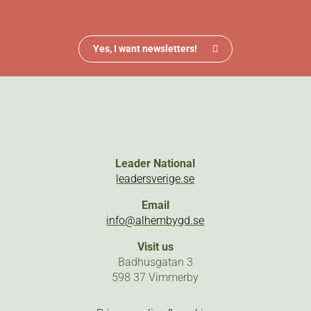
Yes, I want newsletters!
Leader National
leadersverige.se
Email
info@alhembygd.se
Visit us
Badhusgatan 3
598 37 Vimmerby