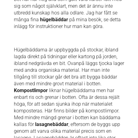
sig som något självklart, men det är ännu inte
utbredd kunskap hos alla odlare. Jag har fått se
många fina
hügelbäddar
på mina besök, se detta
inlägg för instruktioner hur man kan göra.
Hügelbäddarna är uppbyggda på stockar, ibland
lagda direkt på tidningar eller kartong på jorden,
ibland nedgrävda en bit. Ovanpå läggs tjocka lager
med andra organiska material. Har man inte
tillgång till stockar går det bra att bygga bäddar
även med mindre grovt material i botten.
Kompostlimpor
liknar hügelbäddarna men har
enbart ris och grenar i botten. Ofta är dessa rejält
höga, för att sedan sjunka ihop när materialet
komposteras. Här finns bilder på kompostlimpor.
Med mindre mängd grenar i botten kan bäddarna
kallas för
lasagnebäddar
, eftersom de byggs upp
genom att varva olika material precis som en
lasagne. Lasagnebädden är oftast inte lika stor