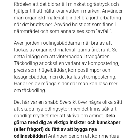
fördelen att det bidrar till minskat ogrästryck och
hjälper till att hålla kvar vatten i marken. Använder
man organiskt material blir det bra jordförbättring
när det brutits ner. Använd helst det som finns i
närområdet och som annars ses som ”avfall”.
Även jorden i odlingsbäddarna mår bra av att
täckas av organiskt material, gärna året runt. Se
detta inlägg
om att vinterbädda i trädgården.
Täckodling är också en variant av kompostering,
precis som hügelbäddar, kompostlimpor och
lasagnebäddar, men det kallas ytkompostering.
Här
är en av många sidor där man kan läsa mer
om täckodling.
Det här var en snabb översikt över några olika sätt
att skapa nya odlingsytor, men det finns såklart
oändligt mycket mer att skriva om ämnet.
Dela
gärna med dig av viktiga insikter och kunskaper
(eller frågor!) du fått av att bygga nya
odlingsbäddar!
Antingen genom att kommentera