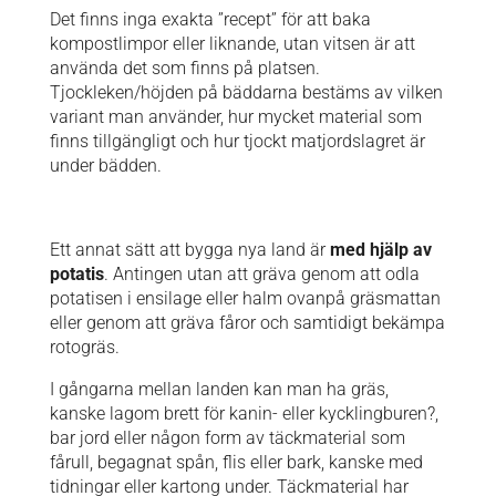
Det finns inga exakta ”recept” för att baka
kompostlimpor eller liknande, utan vitsen är att
använda det som finns på platsen.
Tjockleken/höjden på bäddarna bestäms av vilken
variant man använder, hur mycket material som
finns tillgängligt och hur tjockt matjordslagret är
under bädden.
Ett annat sätt att bygga nya land är
med hjälp av
potatis
. Antingen utan att gräva genom att odla
potatisen i ensilage eller halm ovanpå gräsmattan
eller genom att gräva fåror och samtidigt bekämpa
rotogräs.
I gångarna mellan landen kan man ha gräs,
kanske lagom brett för kanin- eller kycklingburen?,
bar jord eller någon form av täckmaterial som
fårull, begagnat spån, flis eller bark, kanske med
tidningar eller kartong under. Täckmaterial har