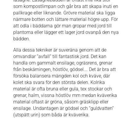
som kompostlimpan och går bra att skapa inuti en
pallkrage eller liknande. Grövre material ska ligga
närmare botten och lättare material högre upp. För
att odla i bäddarna gör man gropar med jord till
plantorna eller lägger ett lager jord ovanpå den nya
bädden.
Alla dessa tekniker är suveräna genom att de
omvandlar ”avfall” till fantastisk jord. Det kan
handla om gammalt ensilage, ogräsrens, grenar
från beskärningen, höstlöv, gödsel…. Det är bra att
försöka balansera mängden kol och kväve, där
kolet ska svara för den största delen. Kolrika
material är ofta bruna eller gula, tex stockar och
grenar, halm, vissna höstlöv mm medan kväverika
material oftast är gröna, såsom gräsklipp eller
ensilage. Undantagen är gödsel och ”guldvatten”
(utspätt urin) som båda är kväverika.