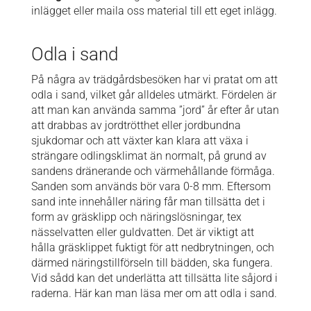
inlägget eller maila oss material till ett eget inlägg.
Odla i sand
På några av trädgårdsbesöken har vi pratat om att
odla i sand, vilket går alldeles utmärkt. Fördelen är
att man kan använda samma ”jord” år efter år utan
att drabbas av jordtrötthet eller jordbundna
sjukdomar och att växter kan klara att växa i
strängare odlingsklimat än normalt, på grund av
sandens dränerande och värmehållande förmåga.
Sanden som används bör vara 0-8 mm. Eftersom
sand inte innehåller näring får man tillsätta det i
form av gräsklipp och näringslösningar, tex
nässelvatten eller guldvatten. Det är viktigt att
hålla gräsklippet fuktigt för att nedbrytningen, och
därmed näringstillförseln till bädden, ska fungera.
Vid sådd kan det underlätta att tillsätta lite såjord i
raderna.
Här
kan man läsa mer om att odla i sand.