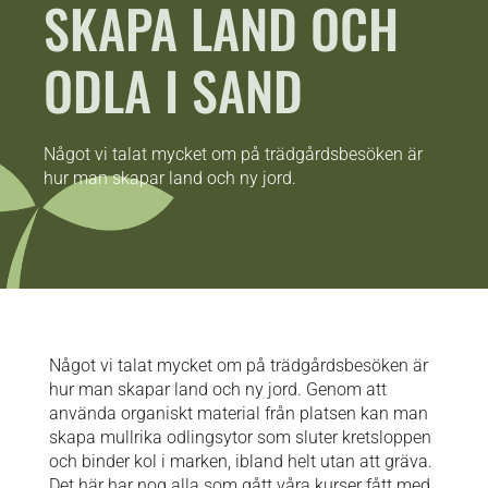
SKAPA LAND OCH
ODLA I SAND
Något vi talat mycket om på trädgårdsbesöken är
hur man skapar land och ny jord.
Något vi talat mycket om på trädgårdsbesöken är
hur man skapar land och ny jord. Genom att
använda organiskt material från platsen kan man
skapa mullrika odlingsytor som sluter kretsloppen
och binder kol i marken, ibland helt utan att gräva.
Det här har nog alla som gått våra kurser fått med